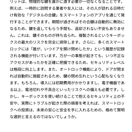
リットは、物理的な鍵を誰かに渡す必要が一切なくなることです。
例えば、一時的に訪問する業者や友人には、その人が訪れる日時だ
け有効な「デジタルの合鍵」をスマートフォンのアプリを通じて発
行することができます。期間が過ぎればその合鍵は自動的に無効に
なるため、鍵を返してもらう手間も、返却されない不安もありませ
ん。これは、鍵そのものが持ち去られ、複製されるというキーボッ
クスの最大のリスクを完全に排除します。さらに、多くのスマート
ロックには「誰が、いつドアを開け閉めしたか」という履歴が記録
される機能が付いています。万が一の事態が起きても、いつ不正な
アクセスがあったかを正確に把握できるため、セキュリティレベル
は格段に向上します。また、オートロック機能により、ドアが閉ま
れば自動的に施錠されるため、鍵の閉め忘れという心配もなくなり
ます。もちろん、導入には初期費用がかかりますし、電子機器であ
る以上、電池切れや不具合といったリスクへの備えも必要です。し
かし、キーボックスを使い続けることで抱えるセキュリティ上の不
安や、実際にトラブルが起きた際の損害を考えれば、スマートロッ
クへの投資は、未来の安心と安全を手に入れるための、極めて賢明
な選択と言えるのではないでしょうか。